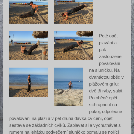
Poté opět
plavání a
pak
zasloužené
povalování
na sluníčku. Na
dvanáctou oběd v
plážovém grilu:
dvě tři ryby, salát.
Po obědě opět
schrupnout na
pokoj, odpoledne
povalování na pláži a v pět druhá dávka cvičení, opět
sestava se základních cviků. Zaplavat si a vychutnávat s
rumem na lehátku podvečerní sluníčko pomalu se nořící