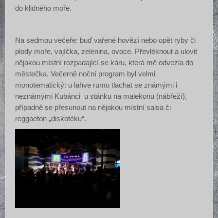
do klidného moře.
Na sedmou večeře: buď vařené hovězí nebo opět ryby či
plody moře, vajíčka, zelenina, ovoce. Převléknout a ulovit
nějakou místní rozpadající se káru, která mě odvezla do
městečka. Večerně noční program byl velmi
monotematický: u lahve rumu tlachat se známými i
neznámými Kubánci u stánku na malekonu (nábřeží),
případně se přesunout na nějakou místní salsa či
reggaeton „diskotéku“.