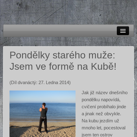
O mně
Pondělky starého muže:
Blog
Jsem ve formě na Kubě!
Crossfit
Kickbox
(Díl dvanáctý: 27. Ledna 2014)
Výživa
Jak již název dnešního
pondělku napovídá,
Kontakt
cvičení probíhalo jinde
a jinak než obvykle.
Na kubu jezdím už
mnoho let, pocestoval
jsem ten ostrov