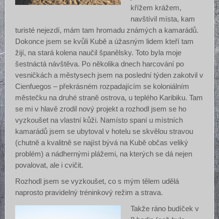
křížem krážem,
navštívil místa, kam
turisté nejezdí, mám tam hromadu známých a kamarádů.
Dokonce jsem se kvůli Kubě a úžasným lidem kteří tam
žijí, na stará kolena naučil španělsky. Toto byla moje
šestnáctá návštěva. Po několika dnech harcování po
vesničkách a městysech jsem na poslední týden zakotvil v
Cienfuegos – překrásném rozpadajícím se koloniálním
městečku na druhé straně ostrova, u teplého Karibiku. Tam
se mi v hlavě zrodil nový projekt a rozhodl jsem se ho
vyzkoušet na vlastní kůži. Namísto spaní u místních
kamarádů jsem se ubytoval v hotelu se skvělou stravou
(chutně a kvalitně se najíst bývá na Kubě občas veliký
problém) a nádhernými plážemi, na kterých se dá nejen
povalovat, ale i cvičit.
Rozhodl jsem se vyzkoušet, co s mým tělem udělá
naprosto pravidelný tréninkový režim a strava.
Takže ráno budíček v