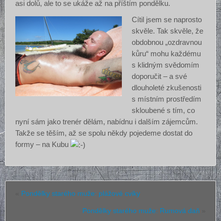
asi dolů, ale to se ukáže až na příštím pondělku.
Cítil jsem se naprosto
skvěle. Tak skvěle, že
obdobnou „ozdravnou
kůru“ mohu každému
s klidným svědomím
doporučit – a své
dlouholeté zkušenosti
s místním prostředím
skloubené s tím, co
nyní sám jako trenér dělám, nabídnu i dalším zájemcům.
Takže se těším, až se spolu někdy pojedeme dostat do
formy – na Kubu
«
Pondělky starého muže: plážové cviky
Pondělky starého muže: Rumová daň
»