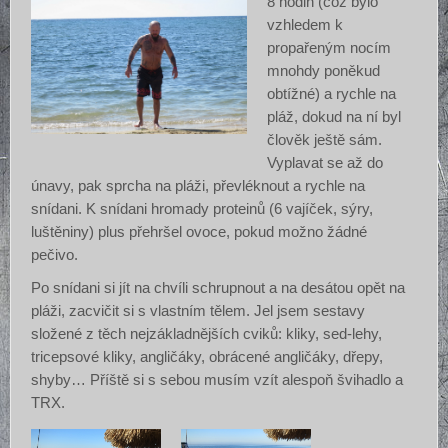
8 hodin (což bylo
vzhledem k
propařeným nocím
mnohdy poněkud
obtížné) a rychle na
pláž, dokud na ní byl
člověk ještě sám.
Vyplavat se až do
únavy, pak sprcha na pláži, převléknout a rychle na
snídani. K snídani hromady proteinů (6 vajíček, sýry,
luštěniny) plus přehršel ovoce, pokud možno žádné
pečivo.
Po snídani si jít na chvíli schrupnout a na desátou opět na
pláži, zacvičit si s vlastním tělem. Jel jsem sestavy
složené z těch nejzákladnějších cviků: kliky, sed-lehy,
tricepsové kliky, angličáky, obrácené angličáky, dřepy,
shyby… Příště si s sebou musím vzít alespoň švihadlo a
TRX.