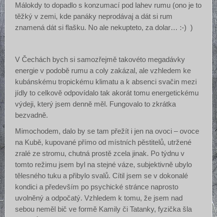
Málokdy to dopadlo s konzumací pod lahev rumu (ono je to
těžký v zemi, kde panáky neprodávaj a dát si rum
znamená dát si flašku. No ale nekupteto, za dolar… :-) )
V Čechách bych si samozřejmě takovéto megadávky
energie v podobě rumu a coly zakázal, ale vzhledem ke
kubánskému tropickému klimatu a k absenci svačin mezi
jídly to celkově odpovídalo tak akorát tomu energetickému
výdeji, který jsem denně měl. Fungovalo to zkrátka
bezvadně.
Mimochodem, dalo by se tam přežít i jen na ovoci – ovoce
na Kubě, kupované přímo od místních pěstitelů, utržené
zralé ze stromu, chutná prostě zcela jinak. Po týdnu v
tomto režimu jsem byl na stejné váze, subjektivně ubylo
tělesného tuku a přibylo svalů. Cítil jsem se v dokonalé
kondici a především po psychické stránce naprosto
uvolněný a odpočatý. Vzhledem k tomu, že jsem nad
sebou neměl bič ve formě Kamily či Tatanky, fyzička šla