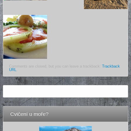
Comments are closed, but you can leave a trackback:
Trackback
URL
.
Cvičení u moře?