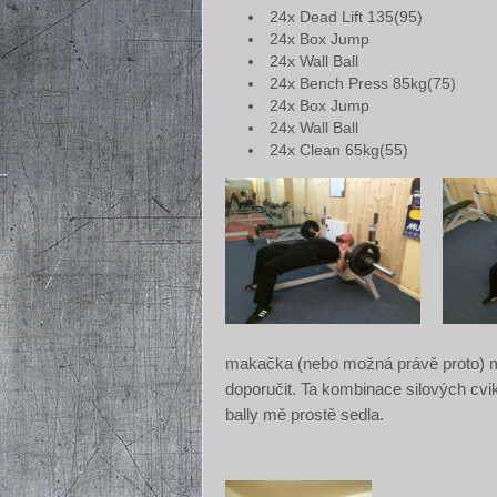
24x Dead Lift 135(95)
24x Box Jump
24x Wall Ball
24x Bench Press 85kg(75)
24x Box Jump
24x Wall Ball
24x Clean 65kg(55)
makačka (nebo možná právě proto) m
doporučit. Ta kombinace silových cvi
bally mě prostě sedla.