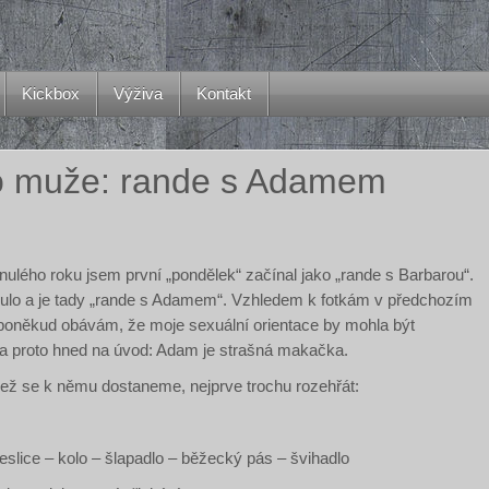
Kickbox
Výživa
Kontakt
o muže: rande s Adamem
nulého roku jsem první „pondělek“ začínal jako „rande s Barbarou“.
nulo a je tady „rande s Adamem“. Vzhledem k fotkám v předchozím
poněkud obávám, že moje sexuální orientace by mohla být
 proto hned na úvod: Adam je strašná makačka.
 než se k němu dostaneme, nejprve trochu rozehřát:
eslice – kolo – šlapadlo – běžecký pás – švihadlo