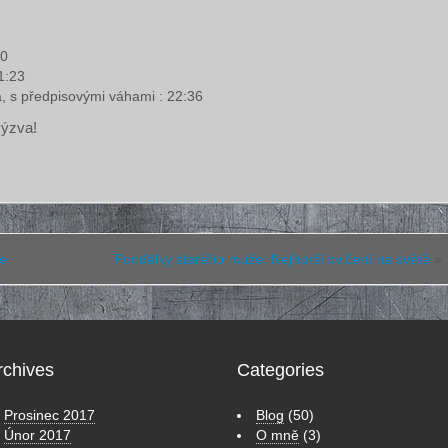
50
1:23
, s předpisovými váhami : 22:36
výzva!
de
Pondělky starého muže: Nejhorší cvičení na světě
»
rchives
Categories
Prosinec 2017
Blog
(50)
Únor 2017
O mně
(3)