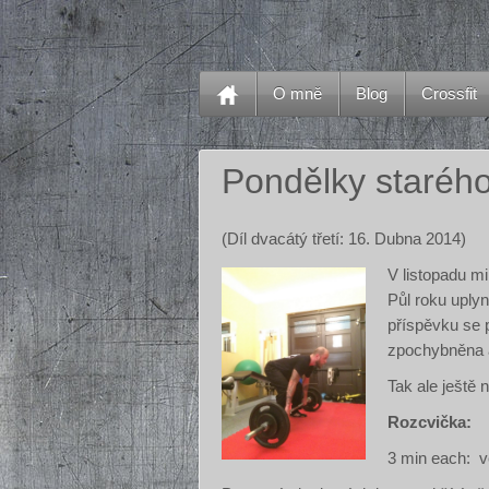
O mně
Blog
Crossfit
Pondělky staréh
(Díl dvacátý třetí: 16. Dubna 2014)
V listopadu mi
Půl roku uply
příspěvku se 
zpochybněna a
Tak ale ještě
Rozcvička:
3 min each: v