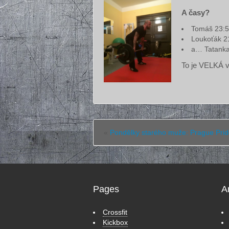
A časy?
Tomáš 23:
Loukoťák 2
a… Tatanka
To je VELKÁ 
«
Pondělky starého muže: Prague Pri
Pages
A
Crossfit
Kickbox