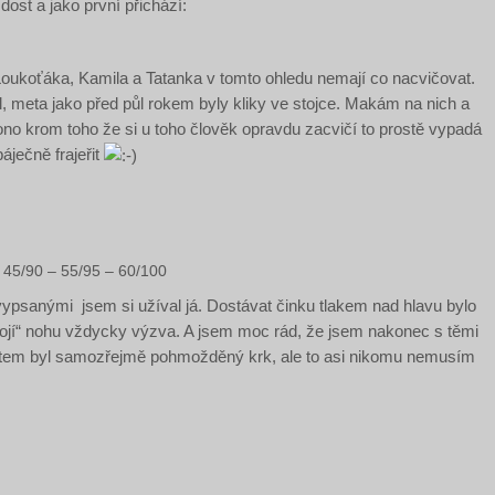
dost a jako první přichází:
 Loukoťáka, Kamila a Tatanka v tomto ohledu nemají co nacvičovat.
l, meta jako před půl rokem byly kliky ve stojce. Makám na nich a
ono krom toho že si u toho člověk opravdu zacvičí to prostě vypadá
áječně frajeřit
 45/90 – 55/95 – 60/100
vypsanými jsem si užíval já. Dostávat činku tlakem nad hlavu bylo
 „mojí“ nohu vždycky výzva. A jsem moc rád, že jsem nakonec s těmi
ektem byl samozřejmě pohmožděný krk, ale to asi nikomu nemusím