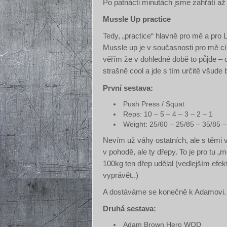
Po patnácti minutách jsme zahřátí až 
Mussle Up practice
Tedy, „practice“ hlavně pro mě a pro
Mussle up je v současnosti pro mě cí
věřím že v dohledné době to půjde – 
strašně cool a jde s tím určitě všude b
První sestava:
Push Press / Squat
Reps: 10 – 5 – 4 – 3 – 2 – 1
Weight: 25/60 – 25/85 – 35/85 –
Nevím už váhy ostatních, ale s těmi 
v pohodě, ale ty dřepy. To je pro tu
100kg ten dřep udělal (vedlejším ef
vyprávět..)
A dostáváme se konečně k Adamovi.
Druhá sestava:
Adam Brown Hero WOD