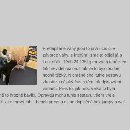
Předepsané váhy jsou to první číslo, v
závorce váhy, s kterými jsme to odjeli já a
Loukoťák. Těch 24 135kg mrtvých tahů jsem
fakt neviděl reálně. I takhle to bylo hodně,
hodně těžký. Nicméně chci tuhle sestavu
zkusit za nějaký čas s těmi předpisovými
váhami. Přes to, jak moc velká to byla
ě to hrozně bavilo. Opravdu mohu tuhle sestavu všem vřele
ků jako mrtvý tah – bench press a clean doplněná box jumpy a wall